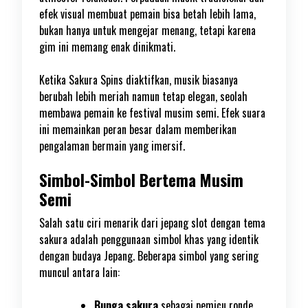
efek visual membuat pemain bisa betah lebih lama,
bukan hanya untuk mengejar menang, tetapi karena
gim ini memang enak dinikmati.
Ketika Sakura Spins diaktifkan, musik biasanya
berubah lebih meriah namun tetap elegan, seolah
membawa pemain ke festival musim semi. Efek suara
ini memainkan peran besar dalam memberikan
pengalaman bermain yang imersif.
Simbol-Simbol Bertema Musim
Semi
Salah satu ciri menarik dari jepang slot dengan tema
sakura adalah penggunaan simbol khas yang identik
dengan budaya Jepang. Beberapa simbol yang sering
muncul antara lain:
Bunga sakura
sebagai pemicu ronde