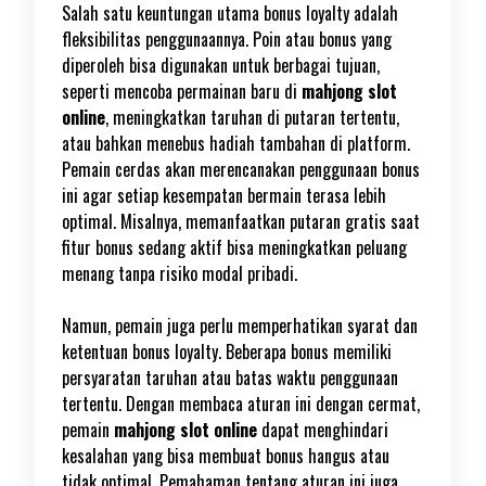
Salah satu keuntungan utama bonus loyalty adalah
fleksibilitas penggunaannya. Poin atau bonus yang
diperoleh bisa digunakan untuk berbagai tujuan,
seperti mencoba permainan baru di
mahjong slot
online
, meningkatkan taruhan di putaran tertentu,
atau bahkan menebus hadiah tambahan di platform.
Pemain cerdas akan merencanakan penggunaan bonus
ini agar setiap kesempatan bermain terasa lebih
optimal. Misalnya, memanfaatkan putaran gratis saat
fitur bonus sedang aktif bisa meningkatkan peluang
menang tanpa risiko modal pribadi.
Namun, pemain juga perlu memperhatikan syarat dan
ketentuan bonus loyalty. Beberapa bonus memiliki
persyaratan taruhan atau batas waktu penggunaan
tertentu. Dengan membaca aturan ini dengan cermat,
pemain
mahjong slot online
dapat menghindari
kesalahan yang bisa membuat bonus hangus atau
tidak optimal. Pemahaman tentang aturan ini juga