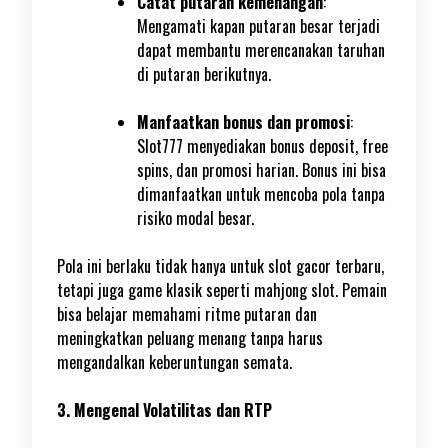
Catat putaran kemenangan
:
Mengamati kapan putaran besar terjadi
dapat membantu merencanakan taruhan
di putaran berikutnya.
Manfaatkan bonus dan promosi
:
Slot777 menyediakan bonus deposit, free
spins, dan promosi harian. Bonus ini bisa
dimanfaatkan untuk mencoba pola tanpa
risiko modal besar.
Pola ini berlaku tidak hanya untuk slot gacor terbaru,
tetapi juga game klasik seperti mahjong slot. Pemain
bisa belajar memahami ritme putaran dan
meningkatkan peluang menang tanpa harus
mengandalkan keberuntungan semata.
3. Mengenal Volatilitas dan RTP