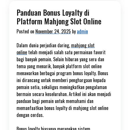
Panduan Bonus Loyalty di
Platform Mahjong Slot Online
Posted on
November 24, 2025
by
admin
Dalam dunia perjudian daring,
mahjong slot
online
telah menjadi salah satu permainan favorit
bagi banyak pemain. Selain hiburan yang seru dan
tema yang menarik, banyak platform slot online
menawarkan berbagai program bonus loyalty. Bonus
ini dirancang untuk memberi penghargaan kepada
pemain setia, sekaligus meningkatkan pengalaman
bermain secara keseluruhan. Artikel ini akan menjadi
panduan bagi pemain untuk memahami dan
memanfaatkan bonus loyalty di mahjong slot online
dengan cerdas.
Bonus loyalty biasanya merupakan sistem