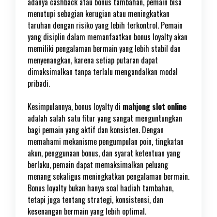
adanya cashback atau bonus tambahan, pemain bisa
menutupi sebagian kerugian atau meningkatkan
taruhan dengan risiko yang lebih terkontrol. Pemain
yang disiplin dalam memanfaatkan bonus loyalty akan
memiliki pengalaman bermain yang lebih stabil dan
menyenangkan, karena setiap putaran dapat
dimaksimalkan tanpa terlalu mengandalkan modal
pribadi.
Kesimpulannya, bonus loyalty di
mahjong slot online
adalah salah satu fitur yang sangat menguntungkan
bagi pemain yang aktif dan konsisten. Dengan
memahami mekanisme pengumpulan poin, tingkatan
akun, penggunaan bonus, dan syarat ketentuan yang
berlaku, pemain dapat memaksimalkan peluang
menang sekaligus meningkatkan pengalaman bermain.
Bonus loyalty bukan hanya soal hadiah tambahan,
tetapi juga tentang strategi, konsistensi, dan
kesenangan bermain yang lebih optimal.