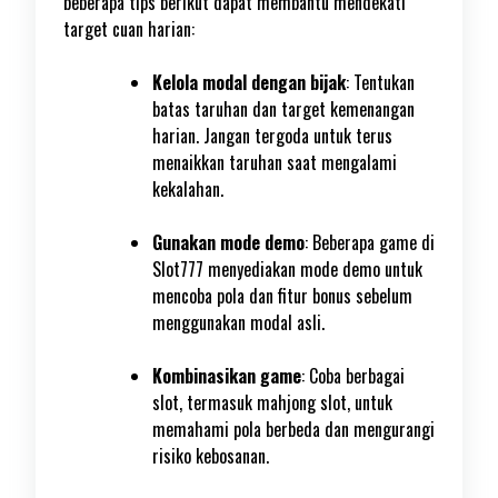
beberapa tips berikut dapat membantu mendekati
target cuan harian:
Kelola modal dengan bijak
: Tentukan
batas taruhan dan target kemenangan
harian. Jangan tergoda untuk terus
menaikkan taruhan saat mengalami
kekalahan.
Gunakan mode demo
: Beberapa game di
Slot777 menyediakan mode demo untuk
mencoba pola dan fitur bonus sebelum
menggunakan modal asli.
Kombinasikan game
: Coba berbagai
slot, termasuk mahjong slot, untuk
memahami pola berbeda dan mengurangi
risiko kebosanan.