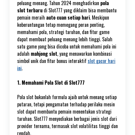
peluang menang. Tahun 2024 menghadirkan
pola
slot terbaru
di Slot777 yang diklaim bisa membantu
pemain meraih
auto cuan setiap hari
. Meskipun
keberuntungan tetap memegang peran penting,
memahami pola, strategi taruhan, dan fitur game
dapat membuat peluang menang lebih tinggi. Salah
satu game yang bisa dicoba untuk memahami pola ini
adalah
mahjong slot
, yang menawarkan kombinasi
simbol unik dan fitur bonus interaktif
slot gacor hari
ini
.
1. Memahami Pola Slot di Slot777
Pola slot bukanlah formula ajaib untuk menang setiap
putaran, tetapi pengamatan terhadap perilaku mesin
slot dapat membantu pemain menentukan strategi
taruhan. Slot777 menyediakan berbagai jenis slot dari
provider ternama, termasuk slot volatilitas tinggi dan
rendah.