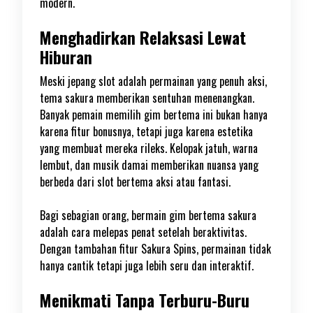
modern.
Menghadirkan Relaksasi Lewat
Hiburan
Meski jepang slot adalah permainan yang penuh aksi,
tema sakura memberikan sentuhan menenangkan.
Banyak pemain memilih gim bertema ini bukan hanya
karena fitur bonusnya, tetapi juga karena estetika
yang membuat mereka rileks. Kelopak jatuh, warna
lembut, dan musik damai memberikan nuansa yang
berbeda dari slot bertema aksi atau fantasi.
Bagi sebagian orang, bermain gim bertema sakura
adalah cara melepas penat setelah beraktivitas.
Dengan tambahan fitur Sakura Spins, permainan tidak
hanya cantik tetapi juga lebih seru dan interaktif.
Menikmati Tanpa Terburu-Buru