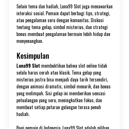
Selain tema dan hadiah, Luna99 Slot juga menawarkan
interaksi sosial. Pemain dapat berbagi tips, strategi,
atau pengalaman seru dengan komunitas. Diskusi
tentang tema gelap, simbol misterius, dan strategi
bonus membuat pengalaman bermain lebih hidup dan
menyenangkan.
Kesimpulan
Luna99 Slot
membuktikan bahwa slot online tidak
selalu harus cerah atau klasik. Tema gelap yang
misterius justru bisa menjadi daya tarik tersendiri,
dengan animasi dramatis, simbol menarik, dan bonus
yang melimpah. Sisi gelap ini memberikan sensasi
petualangan yang seru, meningkatkan fokus, dan
membuat setiap putaran gulungan terasa penuh
hadiah.
Bagi pemain di Indonesia, Luna99 Slot adalah pilihan