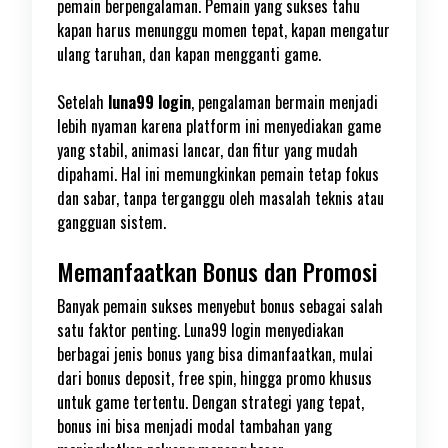
pemain berpengalaman. Pemain yang sukses tahu
kapan harus menunggu momen tepat, kapan mengatur
ulang taruhan, dan kapan mengganti game.
Setelah
luna99 login
, pengalaman bermain menjadi
lebih nyaman karena platform ini menyediakan game
yang stabil, animasi lancar, dan fitur yang mudah
dipahami. Hal ini memungkinkan pemain tetap fokus
dan sabar, tanpa terganggu oleh masalah teknis atau
gangguan sistem.
Memanfaatkan Bonus dan Promosi
Banyak pemain sukses menyebut bonus sebagai salah
satu faktor penting. Luna99 login menyediakan
berbagai jenis bonus yang bisa dimanfaatkan, mulai
dari bonus deposit, free spin, hingga promo khusus
untuk game tertentu. Dengan strategi yang tepat,
bonus ini bisa menjadi modal tambahan yang