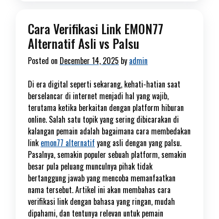
Cara Verifikasi Link EMON77
Alternatif Asli vs Palsu
Posted on
December 14, 2025
by
admin
Di era digital seperti sekarang, kehati-hatian saat
berselancar di internet menjadi hal yang wajib,
terutama ketika berkaitan dengan platform hiburan
online. Salah satu topik yang sering dibicarakan di
kalangan pemain adalah bagaimana cara membedakan
link
emon77 alternatif
yang asli dengan yang palsu.
Pasalnya, semakin populer sebuah platform, semakin
besar pula peluang munculnya pihak tidak
bertanggung jawab yang mencoba memanfaatkan
nama tersebut. Artikel ini akan membahas cara
verifikasi link dengan bahasa yang ringan, mudah
dipahami, dan tentunya relevan untuk pemain