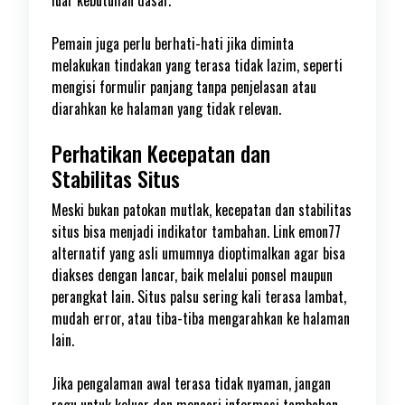
Pemain juga perlu berhati-hati jika diminta
melakukan tindakan yang terasa tidak lazim, seperti
mengisi formulir panjang tanpa penjelasan atau
diarahkan ke halaman yang tidak relevan.
Perhatikan Kecepatan dan
Stabilitas Situs
Meski bukan patokan mutlak, kecepatan dan stabilitas
situs bisa menjadi indikator tambahan. Link emon77
alternatif yang asli umumnya dioptimalkan agar bisa
diakses dengan lancar, baik melalui ponsel maupun
perangkat lain. Situs palsu sering kali terasa lambat,
mudah error, atau tiba-tiba mengarahkan ke halaman
lain.
Jika pengalaman awal terasa tidak nyaman, jangan
ragu untuk keluar dan mencari informasi tambahan