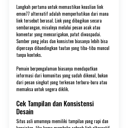
Langkah pertama untuk memastikan keaslian link
emon77 alternatif adalah memperhatikan dari mana
link tersebut berasal. Link yang dibagikan secara
sembarangan, misalnya melalui pesan acak atau
komentar yang mencurigakan, patut diwaspadai.
Sumber yang jelas dan konsisten biasanya lebih bisa
dipercaya dibandingkan tautan yang tiba-tiba muncul
tanpa konteks.
Pemain berpengalaman biasanya mendapatkan
informasi dari komunitas yang sudah dikenal, bukan
dari pesan singkat yang terkesan terburu-buru atau
memaksa untuk segera diklik.
Cek Tampilan dan Konsistensi
Desain
Situs asli umumnya memiliki tampilan yang rapi dan
konsisten. Jika kamu membuka sebuah link alternatif