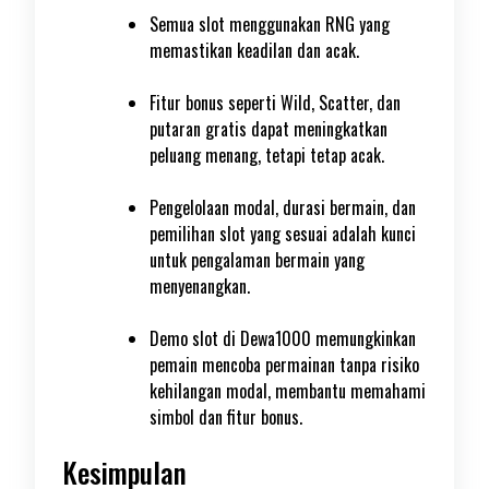
Semua slot menggunakan RNG yang
memastikan keadilan dan acak.
Fitur bonus seperti Wild, Scatter, dan
putaran gratis dapat meningkatkan
peluang menang, tetapi tetap acak.
Pengelolaan modal, durasi bermain, dan
pemilihan slot yang sesuai adalah kunci
untuk pengalaman bermain yang
menyenangkan.
Demo slot di Dewa1000 memungkinkan
pemain mencoba permainan tanpa risiko
kehilangan modal, membantu memahami
simbol dan fitur bonus.
Kesimpulan