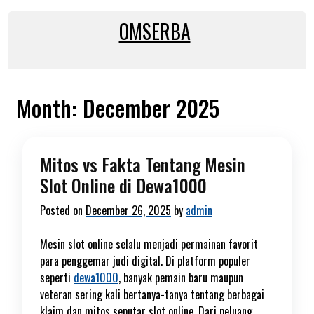
Skip
to
OMSERBA
content
Month:
December 2025
Mitos vs Fakta Tentang Mesin
Slot Online di Dewa1000
Posted on
December 26, 2025
by
admin
Mesin slot online selalu menjadi permainan favorit
para penggemar judi digital. Di platform populer
seperti
dewa1000
, banyak pemain baru maupun
veteran sering kali bertanya-tanya tentang berbagai
klaim dan mitos seputar slot online. Dari peluang