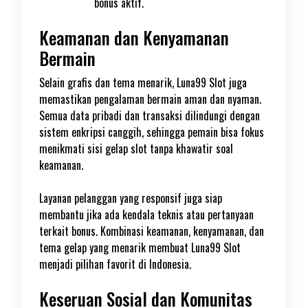
bonus aktif.
Keamanan dan Kenyamanan
Bermain
Selain grafis dan tema menarik, Luna99 Slot juga
memastikan pengalaman bermain aman dan nyaman.
Semua data pribadi dan transaksi dilindungi dengan
sistem enkripsi canggih, sehingga pemain bisa fokus
menikmati sisi gelap slot tanpa khawatir soal
keamanan.
Layanan pelanggan yang responsif juga siap
membantu jika ada kendala teknis atau pertanyaan
terkait bonus. Kombinasi keamanan, kenyamanan, dan
tema gelap yang menarik membuat Luna99 Slot
menjadi pilihan favorit di Indonesia.
Keseruan Sosial dan Komunitas