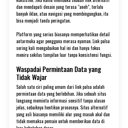
dan mendapati desain yang terasa “aneh”, terlalu
banyak iklan, atau navigasi yang membingungkan, itu
bisa menjadi tanda peringatan.
Platform yang serius biasanya memperhatikan detail
antarmuka agar pengguna merasa nyaman. Link palsu
sering kali mengabaikan hal ini dan hanya fokus
meniru sekilas tampilan luar tanpa konsistensi fungsi.
Waspadai Permintaan Data yang
Tidak Wajar
Salah satu ciri paling umum dari link palsu adalah
permintaan data yang berlebihan. Jika sebuah situs
langsung meminta informasi sensitif tanpa alasan
jelas, sebaiknya hentikan prosesnya. Situs alternatif
yang asli biasanya memiliki alur yang masuk akal dan
tidak memaksa pemain untuk memberikan data di
luar kebutuhan dasar.