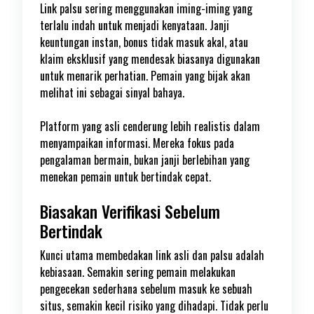
Link palsu sering menggunakan iming-iming yang
terlalu indah untuk menjadi kenyataan. Janji
keuntungan instan, bonus tidak masuk akal, atau
klaim eksklusif yang mendesak biasanya digunakan
untuk menarik perhatian. Pemain yang bijak akan
melihat ini sebagai sinyal bahaya.
Platform yang asli cenderung lebih realistis dalam
menyampaikan informasi. Mereka fokus pada
pengalaman bermain, bukan janji berlebihan yang
menekan pemain untuk bertindak cepat.
Biasakan Verifikasi Sebelum
Bertindak
Kunci utama membedakan link asli dan palsu adalah
kebiasaan. Semakin sering pemain melakukan
pengecekan sederhana sebelum masuk ke sebuah
situs, semakin kecil risiko yang dihadapi. Tidak perlu