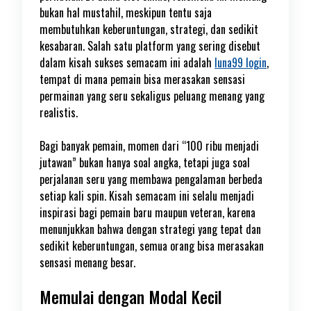
bukan hal mustahil, meskipun tentu saja
membutuhkan keberuntungan, strategi, dan sedikit
kesabaran. Salah satu platform yang sering disebut
dalam kisah sukses semacam ini adalah
luna99 login
,
tempat di mana pemain bisa merasakan sensasi
permainan yang seru sekaligus peluang menang yang
realistis.
Bagi banyak pemain, momen dari “100 ribu menjadi
jutawan” bukan hanya soal angka, tetapi juga soal
perjalanan seru yang membawa pengalaman berbeda
setiap kali spin. Kisah semacam ini selalu menjadi
inspirasi bagi pemain baru maupun veteran, karena
menunjukkan bahwa dengan strategi yang tepat dan
sedikit keberuntungan, semua orang bisa merasakan
sensasi menang besar.
Memulai dengan Modal Kecil