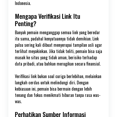
Indonesia.
Mengapa Verifikasi Link Itu
Penting?
Banyak pemain menganggap semua link yang beredar
itu sama, padahal kenyataannya tidak demikian. Link
palsu sering kali dibuat menyerupai tampilan asli agar
terlihat meyakinkan. Jika tidak teliti, pemain bisa saja
masuk ke situs yang tidak aman, berisiko terhadap
data pribadi, atau bahkan merugikan secara finansial.
Verifikasi link bukan soal curiga berlebihan, melainkan
langkah cerdas untuk melindungi diri. Dengan
kebiasaan ini, pemain bisa bermain dengan lebih
tenang dan fokus menikmati hiburan tanpa rasa was-
was.
Perhatikan Sumber Informasi