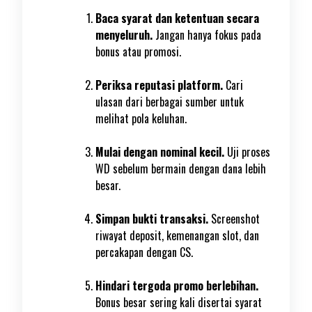
Baca syarat dan ketentuan secara
menyeluruh.
Jangan hanya fokus pada
bonus atau promosi.
Periksa reputasi platform.
Cari
ulasan dari berbagai sumber untuk
melihat pola keluhan.
Mulai dengan nominal kecil.
Uji proses
WD sebelum bermain dengan dana lebih
besar.
Simpan bukti transaksi.
Screenshot
riwayat deposit, kemenangan slot, dan
percakapan dengan CS.
Hindari tergoda promo berlebihan.
Bonus besar sering kali disertai syarat