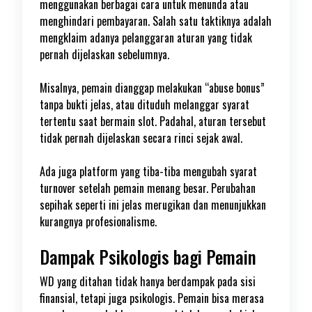
menggunakan berbagai cara untuk menunda atau
menghindari pembayaran. Salah satu taktiknya adalah
mengklaim adanya pelanggaran aturan yang tidak
pernah dijelaskan sebelumnya.
Misalnya, pemain dianggap melakukan “abuse bonus”
tanpa bukti jelas, atau dituduh melanggar syarat
tertentu saat bermain slot. Padahal, aturan tersebut
tidak pernah dijelaskan secara rinci sejak awal.
Ada juga platform yang tiba-tiba mengubah syarat
turnover setelah pemain menang besar. Perubahan
sepihak seperti ini jelas merugikan dan menunjukkan
kurangnya profesionalisme.
Dampak Psikologis bagi Pemain
WD yang ditahan tidak hanya berdampak pada sisi
finansial, tetapi juga psikologis. Pemain bisa merasa