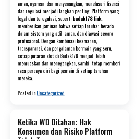
aman, nyaman, dan menyenangkan, menelusuri lisensi
dan regulasi menjadi langkah penting. Platform yang
legal dan teregulasi, seperti
badak178 link
,
memberikan jaminan bahwa setiap taruhan berada
dalam sistem yang adil, aman, dan diawasi secara
profesional. Dengan kombinasi keamanan,
transparansi, dan pengalaman bermain yang seru,
setiap putaran slot di Badak178 menjadi lebih
memuaskan dan menegangkan, sambil tetap memberi
rasa percaya diri bagi pemain di setiap taruhan
mereka.
Posted in
Uncategorized
Ketika WD Ditahan: Hak
Konsumen dan Risiko Platform