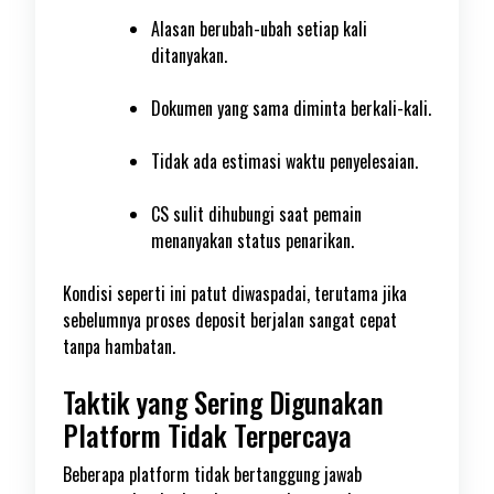
Alasan berubah-ubah setiap kali
ditanyakan.
Dokumen yang sama diminta berkali-kali.
Tidak ada estimasi waktu penyelesaian.
CS sulit dihubungi saat pemain
menanyakan status penarikan.
Kondisi seperti ini patut diwaspadai, terutama jika
sebelumnya proses deposit berjalan sangat cepat
tanpa hambatan.
Taktik yang Sering Digunakan
Platform Tidak Terpercaya
Beberapa platform tidak bertanggung jawab