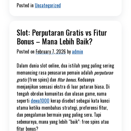
Posted in
Uncategorized
Slot: Perputaran Gratis vs Fitur
Bonus – Mana Lebih Baik?
Posted on
February 7, 2026
by
admin
Dalam dunia slot online, dua istilah yang paling sering
memancing rasa penasaran pemain adalah
perputaran
gratis
(free spins) dan
fitur bonus
. Keduanya
menjanjikan sensasi ekstra di luar putaran biasa. Di
tengah obrolan komunitas dan ulasan game, nama
seperti
dewa1000
kerap disebut sebagai kata kunci
utama ketika membahas strategi, preferensi fitur,
dan pengalaman bermain yang paling seru. Tapi
sebenarnya, mana yang lebih “baik”: free spins atau
fitur bonus?