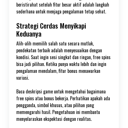
beristirahat setelah fitur besar aktif adalah langkah
sederhana untuk menjaga pengalaman tetap sehat.
Strategi Cerdas Menyikapi
Keduanya
Alih-alih memilih salah satu secara mutlak,
pendekatan terbaik adalah menyesuaikan dengan
kondisi. Saat ingin sesi singkat dan ringan, free spins
bisa jadi pilihan. Ketika punya waktu lebih dan ingin
pengalaman mendalam, fitur bonus menawarkan
variasi.
Baca deskripsi game untuk mengetahui bagaimana
free spins atau bonus bekerja. Perhatikan apakah ada
pengganda, simbol khusus, atau pilihan yang
memengaruhi hasil. Pengetahuan ini membantu
menyelaraskan ekspektasi dengan realitas.