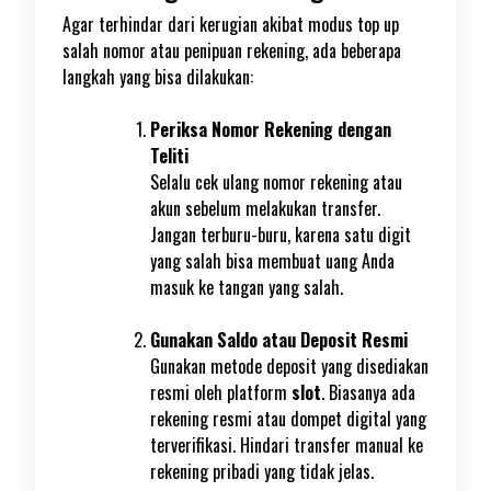
Agar terhindar dari kerugian akibat modus top up
salah nomor atau penipuan rekening, ada beberapa
langkah yang bisa dilakukan:
Periksa Nomor Rekening dengan
Teliti
Selalu cek ulang nomor rekening atau
akun sebelum melakukan transfer.
Jangan terburu-buru, karena satu digit
yang salah bisa membuat uang Anda
masuk ke tangan yang salah.
Gunakan Saldo atau Deposit Resmi
Gunakan metode deposit yang disediakan
resmi oleh platform
slot
. Biasanya ada
rekening resmi atau dompet digital yang
terverifikasi. Hindari transfer manual ke
rekening pribadi yang tidak jelas.