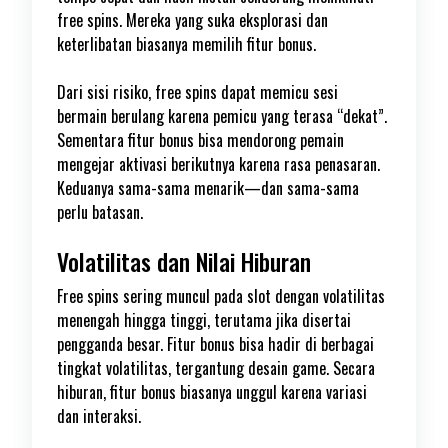
free spins. Mereka yang suka eksplorasi dan
keterlibatan biasanya memilih fitur bonus.
Dari sisi risiko, free spins dapat memicu sesi
bermain berulang karena pemicu yang terasa “dekat”.
Sementara fitur bonus bisa mendorong pemain
mengejar aktivasi berikutnya karena rasa penasaran.
Keduanya sama-sama menarik—dan sama-sama
perlu batasan.
Volatilitas dan Nilai Hiburan
Free spins sering muncul pada slot dengan volatilitas
menengah hingga tinggi, terutama jika disertai
pengganda besar. Fitur bonus bisa hadir di berbagai
tingkat volatilitas, tergantung desain game. Secara
hiburan, fitur bonus biasanya unggul karena variasi
dan interaksi.