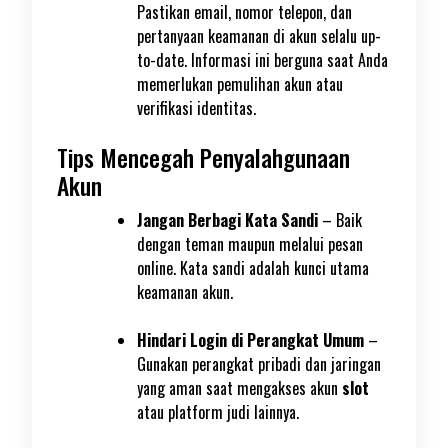
Pastikan email, nomor telepon, dan
pertanyaan keamanan di akun selalu up-
to-date. Informasi ini berguna saat Anda
memerlukan pemulihan akun atau
verifikasi identitas.
Tips Mencegah Penyalahgunaan
Akun
Jangan Berbagi Kata Sandi
– Baik
dengan teman maupun melalui pesan
online. Kata sandi adalah kunci utama
keamanan akun.
Hindari Login di Perangkat Umum
–
Gunakan perangkat pribadi dan jaringan
yang aman saat mengakses akun
slot
atau platform judi lainnya.