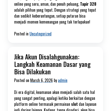
online yang seru, aman, dan penuh peluang,
Tapir 328
adalah pilihan yang tepat. Dengan strategi yang tepat
dan sedikit keberuntungan, setiap putaran bisa
menjadi momen kemenangan yang tak terlupakan!
Posted in
Uncategorized
Jika Akun Disalahgunakan:
Langkah Keamanan Dasar yang
Bisa Dilakukan
Posted on
March 6, 2026
by
admin
Di era digital, keamanan akun menjadi salah satu hal
yang sangat penting, apalagi ketika berkaitan dengan
platform online termasuk permainan
slot
dan layanan
judi daring lainnya. Kadang, tanpa disadari, akun bisa