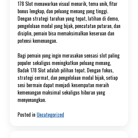
178 Slot menawarkan visual menarik, tema unik, fitur
bonus lengkap, dan peluang menang yang tinggi.
Dengan strategi taruhan yang tepat, latihan di demo,
pengelolaan modal yang bijak, pencatatan putaran, dan
disiplin, pemain bisa memaksimalkan keseruan dan
potensi kemenangan.
Bagi pemain yang ingin merasakan sensasi slot paling
populer sekaligus meningkatkan peluang menang,
Badak 178 Slot adalah pilihan tepat. Dengan fokus,
strategi cermat, dan pengelolaan modal bijak, setiap
sesi bermain dapat menjadi kesempatan meraih
kemenangan maksimal sekaligus hiburan yang
menyenangkan.
Posted in
Uncategorized