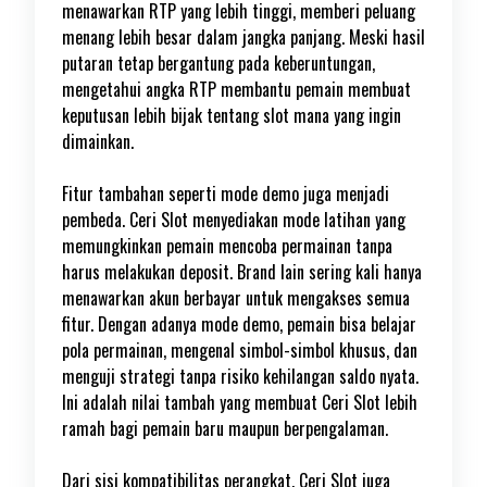
menawarkan RTP yang lebih tinggi, memberi peluang
menang lebih besar dalam jangka panjang. Meski hasil
putaran tetap bergantung pada keberuntungan,
mengetahui angka RTP membantu pemain membuat
keputusan lebih bijak tentang slot mana yang ingin
dimainkan.
Fitur tambahan seperti mode demo juga menjadi
pembeda. Ceri Slot menyediakan mode latihan yang
memungkinkan pemain mencoba permainan tanpa
harus melakukan deposit. Brand lain sering kali hanya
menawarkan akun berbayar untuk mengakses semua
fitur. Dengan adanya mode demo, pemain bisa belajar
pola permainan, mengenal simbol-simbol khusus, dan
menguji strategi tanpa risiko kehilangan saldo nyata.
Ini adalah nilai tambah yang membuat Ceri Slot lebih
ramah bagi pemain baru maupun berpengalaman.
Dari sisi kompatibilitas perangkat, Ceri Slot juga