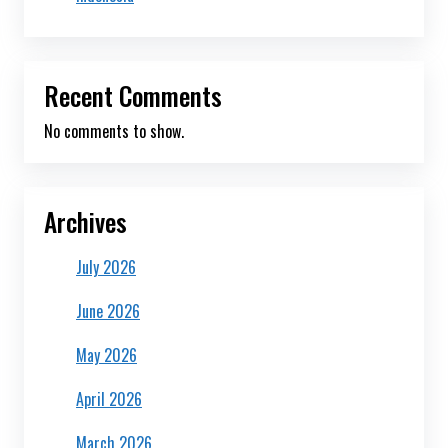
Recent Comments
No comments to show.
Archives
July 2026
June 2026
May 2026
April 2026
March 2026