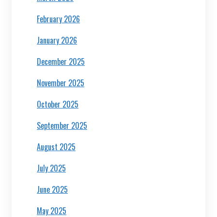
February 2026
January 2026
December 2025
November 2025
October 2025
September 2025
August 2025
July 2025
June 2025
May 2025