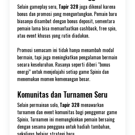
Selain gameplay seru,
Tapir 328
juga dikenal karena
bonus dan promosi yang menguntungkan. Pemain baru
biasanya disambut dengan bonus deposit, sementara
pemain lama bisa memanfaatkan cashback, free spin,
atau event khusus yang rutin diadakan.
Promosi semacam ini tidak hanya menambah modal
bermain, tapi juga meningkatkan pengalaman bermain
secara keseluruhan. Rasanya seperti diberi “bonus
energi” untuk menjelajahi setiap game Spinix dan
menemukan momen kemenangan besar.
Komunitas dan Turnamen Seru
Selain permainan solo,
Tapir 328
menawarkan
turnamen dan event komunitas bagi penggemar game
Spinix. Turnamen ini memungkinkan pemain bersaing
dengan sesama pengguna untuk hadiah tambahan,
sekaligus belajar strategi baru.