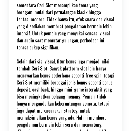
sementara Ceri Slot menampilkan tema yang
beragam, mulai dari petualangan klasik hingga
fantasi modern. Tidak hanya itu, efek suara dan visual
yang disediakan membuat pengalaman bermain lebih
imersif. Untuk pemain yang menyukai sensasi visual
dan audio saat memutar gulungan, perbedaan ini
terasa cukup signifikan.
Selain dari sisi visual, fitur bonus juga menjadi nilai
tambah Ceri Slot. Banyak platform slot lain hanya
menawarkan bonus sederhana seperti free spin, tetapi
Ceri Slot memiliki berbagai jenis bonus seperti bonus
deposit, cashback, hingga mini-game interaktif yang
bisa meningkatkan peluang menang. Pemain tidak
hanya mengandalkan keberuntungan semata, tetapi
juga dapat merencanakan strategi untuk
memaksimalkan bonus yang ada. Hal ini membuat
pengalaman bermain lebih seru dan menantang