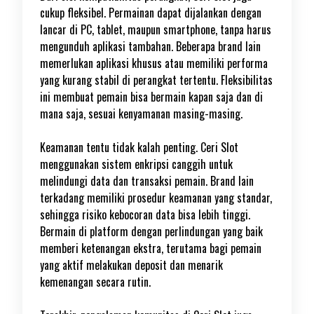
cukup fleksibel. Permainan dapat dijalankan dengan
lancar di PC, tablet, maupun smartphone, tanpa harus
mengunduh aplikasi tambahan. Beberapa brand lain
memerlukan aplikasi khusus atau memiliki performa
yang kurang stabil di perangkat tertentu. Fleksibilitas
ini membuat pemain bisa bermain kapan saja dan di
mana saja, sesuai kenyamanan masing-masing.
Keamanan tentu tidak kalah penting. Ceri Slot
menggunakan sistem enkripsi canggih untuk
melindungi data dan transaksi pemain. Brand lain
terkadang memiliki prosedur keamanan yang standar,
sehingga risiko kebocoran data bisa lebih tinggi.
Bermain di platform dengan perlindungan yang baik
memberi ketenangan ekstra, terutama bagi pemain
yang aktif melakukan deposit dan menarik
kemenangan secara rutin.