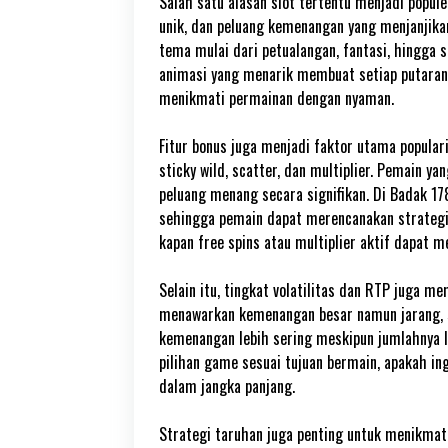
Salah satu alasan slot tertentu menjadi popul
unik, dan peluang kemenangan yang menjanjika
tema mulai dari petualangan, fantasi, hingga s
animasi yang menarik membuat setiap putaran 
menikmati permainan dengan nyaman.
Fitur bonus juga menjadi faktor utama populari
sticky wild, scatter, dan multiplier. Pemain y
peluang menang secara signifikan. Di Badak 178
sehingga pemain dapat merencanakan strategi
kapan free spins atau multiplier aktif dapat 
Selain itu, tingkat volatilitas dan RTP juga m
menawarkan kemenangan besar namun jarang, s
kemenangan lebih sering meskipun jumlahnya le
pilihan game sesuai tujuan bermain, apakah i
dalam jangka panjang.
Strategi taruhan juga penting untuk menikmati