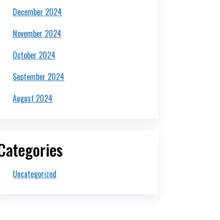
December 2024
November 2024
October 2024
September 2024
August 2024
Categories
Uncategorized