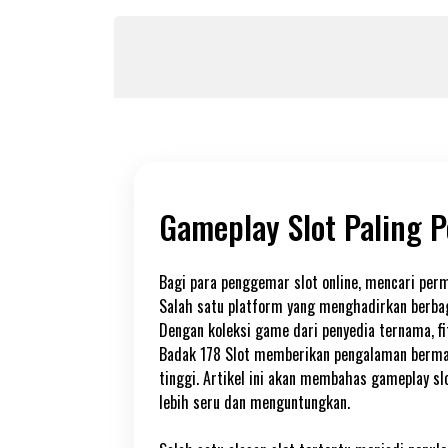
Skip
to
content
Gameplay Slot Paling P
Bagi para penggemar slot online, mencari perma
Salah satu platform yang menghadirkan berbag
Dengan koleksi game dari penyedia ternama, fi
Badak 178 Slot memberikan pengalaman berma
tinggi. Artikel ini akan membahas gameplay slo
lebih seru dan menguntungkan.