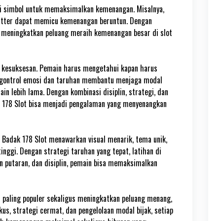
i simbol untuk memaksimalkan kemenangan. Misalnya,
atter dapat memicu kemenangan beruntun. Dengan
meningkatkan peluang meraih kemenangan besar di slot
ci kesuksesan. Pemain harus mengetahui kapan harus
ngontrol emosi dan taruhan membantu menjaga modal
 lebih lama. Dengan kombinasi disiplin, strategi, dan
k 178 Slot bisa menjadi pengalaman yang menyenangkan
i Badak 178 Slot menawarkan visual menarik, tema unik,
inggi. Dengan strategi taruhan yang tepat, latihan di
n putaran, dan disiplin, pemain bisa memaksimalkan
t paling populer sekaligus meningkatkan peluang menang,
kus, strategi cermat, dan pengelolaan modal bijak, setiap