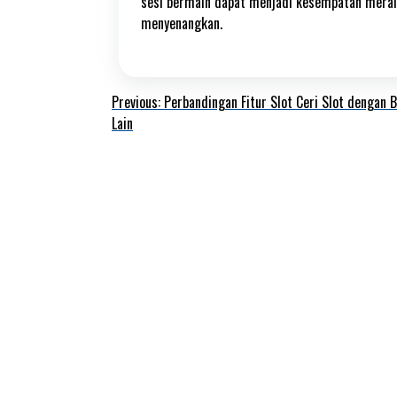
sesi bermain dapat menjadi kesempatan mera
menyenangkan.
Post
Previous:
Perbandingan Fitur Slot Ceri Slot dengan 
Lain
navigation