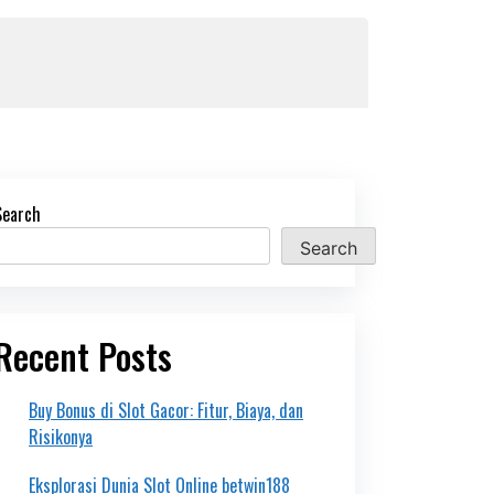
Search
Search
Recent Posts
Buy Bonus di Slot Gacor: Fitur, Biaya, dan
Risikonya
Eksplorasi Dunia Slot Online betwin188