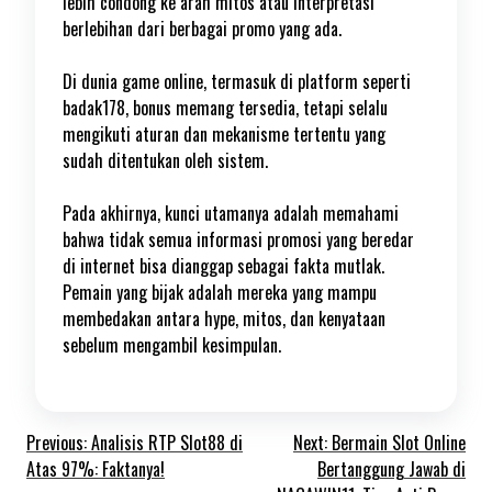
lebih condong ke arah mitos atau interpretasi
berlebihan dari berbagai promo yang ada.
Di dunia game online, termasuk di platform seperti
badak178
, bonus memang tersedia, tetapi selalu
mengikuti aturan dan mekanisme tertentu yang
sudah ditentukan oleh sistem.
Pada akhirnya, kunci utamanya adalah memahami
bahwa tidak semua informasi promosi yang beredar
di internet bisa dianggap sebagai fakta mutlak.
Pemain yang bijak adalah mereka yang mampu
membedakan antara hype, mitos, dan kenyataan
sebelum mengambil kesimpulan.
Post
Previous:
Analisis RTP Slot88 di
Next:
Bermain Slot Online
Atas 97%: Faktanya!
Bertanggung Jawab di
navigation