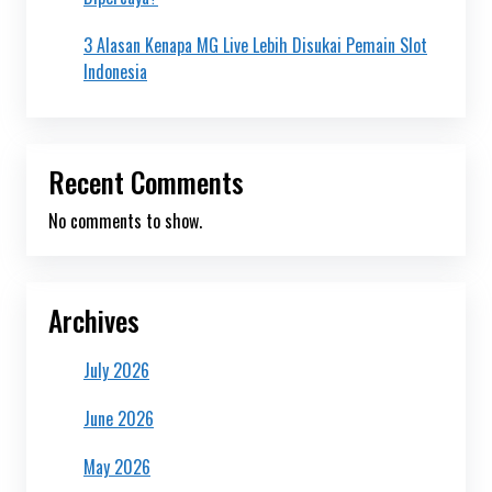
3 Alasan Kenapa MG Live Lebih Disukai Pemain Slot
Indonesia
Recent Comments
No comments to show.
Archives
July 2026
June 2026
May 2026