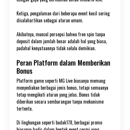
Ketiga, pengalaman dari beberapa event kecil sering
disalahartikan sebagai aturan umum.
Akibatnya, muncul persepsi bahwa free spin tanpa
deposit dalam jumlah besar adalah hal yang biasa,
padahal kenyataannya tidak selalu demikian.
Peran Platform dalam Memberikan
Bonus
Platform game seperti MG Live biasanya memang
menyediakan berbagai jenis bonus, tetapi semuanya
tetap mengikuti aturan yang jelas. Bonus tidak
diberikan secara sembarangan tanpa mekanisme
tertentu.
Di lingkungan seperti badak178, berbagai promo
biasanya hadir dalam bentuk event resmi yang