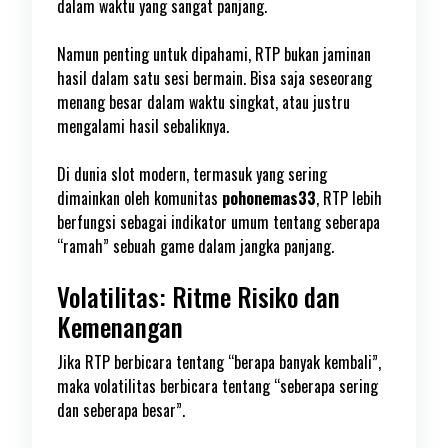
dalam waktu yang sangat panjang.
Namun penting untuk dipahami, RTP bukan jaminan
hasil dalam satu sesi bermain. Bisa saja seseorang
menang besar dalam waktu singkat, atau justru
mengalami hasil sebaliknya.
Di dunia slot modern, termasuk yang sering
dimainkan oleh komunitas
pohonemas33
, RTP lebih
berfungsi sebagai indikator umum tentang seberapa
“ramah” sebuah game dalam jangka panjang.
Volatilitas: Ritme Risiko dan
Kemenangan
Jika RTP berbicara tentang “berapa banyak kembali”,
maka volatilitas berbicara tentang “seberapa sering
dan seberapa besar”.