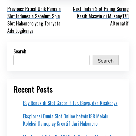
Post
Previous:
Ritual Unik Pemain
Next:
Inilah Slot Paling Sering
Slot Indonesia Sebelum Spin
Kasih Maxwin di Musang178
navigation
Slot Habanero yang Ternyata
Alternatif
Ada Logikanya
Search
Search
Recent Posts
Buy Bonus di Slot Gacor: Fitur, Biaya, dan Risikonya
Eksplorasi Dunia Slot Online betwin188 Melalui
Koleksi Gameplay Kreatif dari Habanero