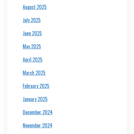
August 2025
July 2025
June 2025
May 2025
April 2025
March 2025
February 2025
January 2025
December 2024
November 2024