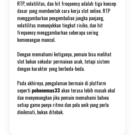
RTP, volatilitas, dan hit frequency adalah tiga konsep
dasar yang membentuk cara kerja slot online. RTP
menggambarkan pengembalian jangka panjang,
volatilitas menunjukkan tingkat risiko, dan hit
frequency menggambarkan seberapa sering
kemenangan muncul.
Dengan memahami ketiganya, pemain bisa melihat
slot bukan sekadar permainan acak, tetapi sistem
dengan karakter yang berbeda-beda.
Pada akhirnya, pengalaman bermain di platform
seperti
pohonemas33
akan terasa lebih masuk akal
dan menyenangkan jika pemain memahami bahwa
setiap game punya ritme dan pola unik yang perlu
dinikmati, bukan ditebak.