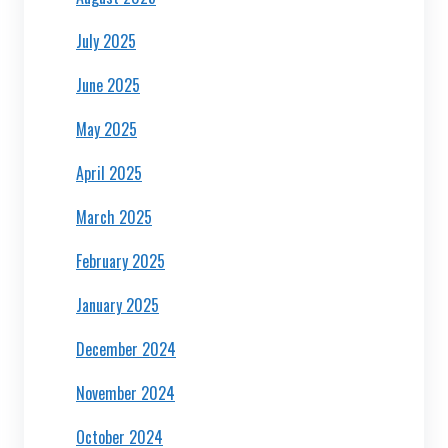
July 2025
June 2025
May 2025
April 2025
March 2025
February 2025
January 2025
December 2024
November 2024
October 2024