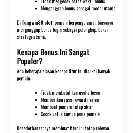
Tidak mengecek batas waktu bonus
Menganggap bonus sebagai modal utama
Di
fangwin88 slot
, pemain berpengalaman biasanya
menganggap bonus login sebagai pelengkap, bukan
strategi utama.
Kenapa Bonus Ini Sangat
Populer?
Ada beberapa alasan kenapa fitur ini disukai banyak
pemain:
Tidak membutuhkan usaha besar
Memberikan rasa reward harian
Membuat pemain tetap aktif
Cocok untuk semua jenis pemain
Kesederhanaannya membuat fitur ini tetap relevan