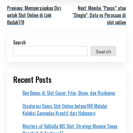
Post
Previous:
Mempersiapkan Diri
Next:
Menilai “Panas” atau
untuk Slot Online di Link
“Dingin”: Data vs Perasaan di
navigation
Badak178
slot online
Search
Search
Recent Posts
Buy Bonus di Slot Gacor: Fitur, Biaya, dan Risikonya
Eksplorasi Dunia Slot Online betwin188 Melalui
Koleksi Gameplay Kreatif dari Habanero
Masters of Valhalla MG Slot: Strategi Maxwin Tanpa