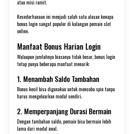
atau misi rumit.
Kesederhanaan ini menjadi salah satu alasan kenapa
bonus login sangat populer di kalangan pemain slot
online.
Manfaat Bonus Harian Login
Walaupun jumlahnya biasanya tidak besar, bonus login
tetap punya beberapa manfaat menarik:
1. Menambah Saldo Tambahan
Bonus kecil bisa digunakan untuk mencoba spin tanpa
harus mengeluarkan modal sendiri.
2. Memperpanjang Durasi Bermain
Dengan tambahan saldo, pemain bisa bermain lebih
lama dari modal awal.