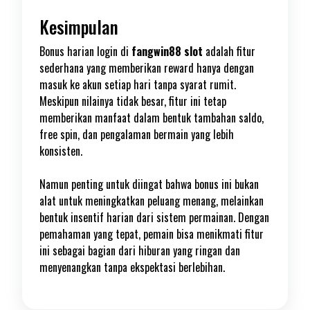
Kesimpulan
Bonus harian login di
fangwin88 slot
adalah fitur
sederhana yang memberikan reward hanya dengan
masuk ke akun setiap hari tanpa syarat rumit.
Meskipun nilainya tidak besar, fitur ini tetap
memberikan manfaat dalam bentuk tambahan saldo,
free spin, dan pengalaman bermain yang lebih
konsisten.
Namun penting untuk diingat bahwa bonus ini bukan
alat untuk meningkatkan peluang menang, melainkan
bentuk insentif harian dari sistem permainan. Dengan
pemahaman yang tepat, pemain bisa menikmati fitur
ini sebagai bagian dari hiburan yang ringan dan
menyenangkan tanpa ekspektasi berlebihan.