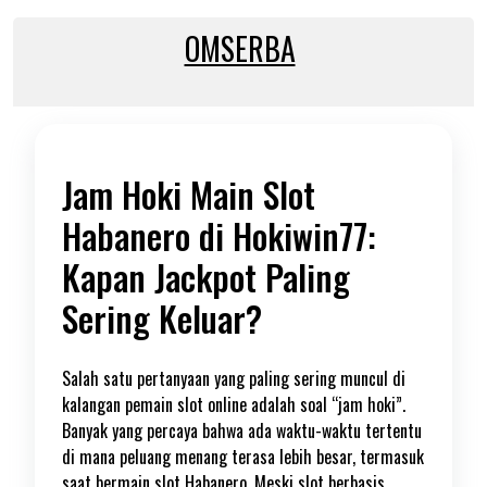
Skip
to
OMSERBA
content
Jam Hoki Main Slot
Habanero di Hokiwin77:
Kapan Jackpot Paling
Sering Keluar?
Salah satu pertanyaan yang paling sering muncul di
kalangan pemain slot online adalah soal “jam hoki”.
Banyak yang percaya bahwa ada waktu-waktu tertentu
di mana peluang menang terasa lebih besar, termasuk
saat bermain slot Habanero. Meski slot berbasis