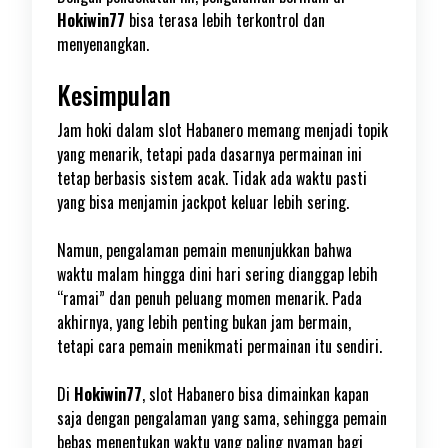
Hokiwin77
bisa terasa lebih terkontrol dan
menyenangkan.
Kesimpulan
Jam hoki dalam slot Habanero memang menjadi topik
yang menarik, tetapi pada dasarnya permainan ini
tetap berbasis sistem acak. Tidak ada waktu pasti
yang bisa menjamin jackpot keluar lebih sering.
Namun, pengalaman pemain menunjukkan bahwa
waktu malam hingga dini hari sering dianggap lebih
“ramai” dan penuh peluang momen menarik. Pada
akhirnya, yang lebih penting bukan jam bermain,
tetapi cara pemain menikmati permainan itu sendiri.
Di
Hokiwin77
, slot Habanero bisa dimainkan kapan
saja dengan pengalaman yang sama, sehingga pemain
bebas menentukan waktu yang paling nyaman bagi