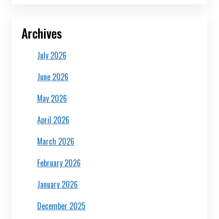
Archives
July 2026
June 2026
May 2026
April 2026
March 2026
February 2026
January 2026
December 2025