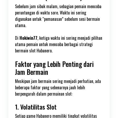
Sebelum jam sibuk malam, sebagian pemain mencoba
peruntungan di waktu sore. Waktu ini sering
digunakan untuk “pemanasan” sebelum sesi bermain
utama.
Di
Hokiwin77
, ketiga waktu ini sering menjadi pilihan
utama pemain untuk mencoba berbagai strategi
bermain slot Habanero.
Faktor yang Lebih Penting dari
Jam Bermain
Meskipun jam bermain sering menjadi perhatian, ada
beberapa faktor yang sebenarnya jauh lebih
berpengaruh dalam permainan slot:
1. Volatilitas Slot
Setiap game Habanero memiliki tingkat volatilitas