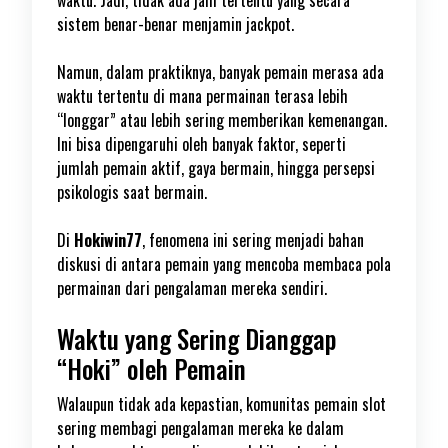
waktu. Jadi, tidak ada jam tertentu yang secara
sistem benar-benar menjamin jackpot.
Namun, dalam praktiknya, banyak pemain merasa ada
waktu tertentu di mana permainan terasa lebih
“longgar” atau lebih sering memberikan kemenangan.
Ini bisa dipengaruhi oleh banyak faktor, seperti
jumlah pemain aktif, gaya bermain, hingga persepsi
psikologis saat bermain.
Di
Hokiwin77
, fenomena ini sering menjadi bahan
diskusi di antara pemain yang mencoba membaca pola
permainan dari pengalaman mereka sendiri.
Waktu yang Sering Dianggap
“Hoki” oleh Pemain
Walaupun tidak ada kepastian, komunitas pemain slot
sering membagi pengalaman mereka ke dalam