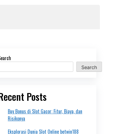
Search
Search
Recent Posts
Buy Bonus di Slot Gacor: Fitur, Biaya, dan
Risikonya
Eksplorasi Dunia Slot Online betwin188