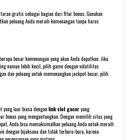
ran gratis sebagai bagian dari fitur bonus. Gunakan
atkan peluang Anda meraih kemenangan tanpa harus
eberapa besar kemenangan yang akan Anda dapatkan. Jika
g namun lebih kecil, pilih game dengan volatilitas
angan dan peluang untuk memenangkan jackpot besar, pilih
t yang luar biasa dengan
link slot gacor
yang
itur bonus yang menguntungkan. Dengan memilih situs yang
epat, Anda bisa memaksimalkan peluang Anda untuk meraih
in dengan bijaksana dan tidak terburu-buru, karena
an perencanaan yang matang.