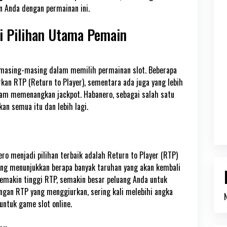
 Anda dengan permainan ini.
 Pilihan Utama Pemain
n masing-masing dalam memilih permainan slot. Beberapa
rkan RTP (Return to Player), sementara ada juga yang lebih
am memenangkan jackpot. Habanero, sebagai salah satu
an semua itu dan lebih lagi.
o menjadi pilihan terbaik adalah Return to Player (RTP)
yang menunjukkan berapa banyak taruhan yang akan kembali
emakin tinggi RTP, semakin besar peluang Anda untuk
gan RTP yang menggiurkan, sering kali melebihi angka
ntuk game slot online.