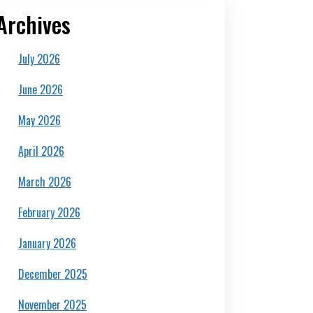
Archives
July 2026
June 2026
May 2026
April 2026
March 2026
February 2026
January 2026
December 2025
November 2025