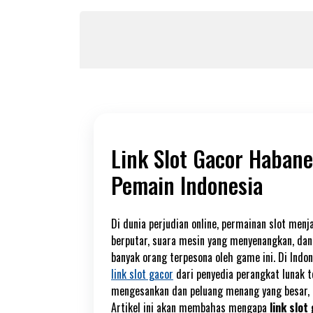
Skip
to
content
Link Slot Gacor Habane
Pemain Indonesia
Di dunia perjudian online, permainan slot menj
berputar, suara mesin yang menyenangkan, d
banyak orang terpesona oleh game ini. Di Indon
link slot gacor
dari penyedia perangkat lunak 
mengesankan dan peluang menang yang besar, H
Artikel ini akan membahas mengapa
link slot