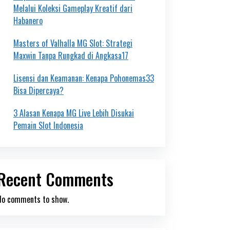
Melalui Koleksi Gameplay Kreatif dari
Habanero
Masters of Valhalla MG Slot: Strategi
Maxwin Tanpa Rungkad di Angkasa17
Lisensi dan Keamanan: Kenapa Pohonemas33
Bisa Dipercaya?
3 Alasan Kenapa MG Live Lebih Disukai
Pemain Slot Indonesia
Recent Comments
No comments to show.