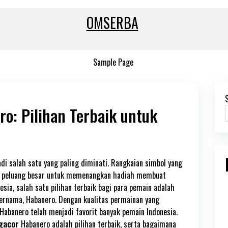
OMSERBA
Sample Page
ro: Pilihan Terbaik untuk
adi salah satu yang paling diminati. Rangkaian simbol yang
an peluang besar untuk memenangkan hadiah membuat
esia, salah satu pilihan terbaik bagi para pemain adalah
ternama, Habanero. Dengan kualitas permainan yang
abanero telah menjadi favorit banyak pemain Indonesia.
 gacor
Habanero adalah pilihan terbaik, serta bagaimana