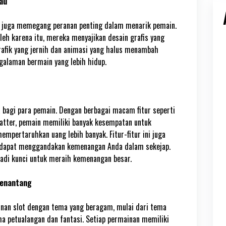
au
al juga memegang peranan penting dalam menarik pemain.
eh karena itu, mereka menyajikan desain grafis yang
afik yang jernih dan animasi yang halus menambah
galaman bermain yang lebih hidup.
a bagi para pemain. Dengan berbagai macam fitur seperti
scatter, pemain memiliki banyak kesempatan untuk
mpertaruhkan uang lebih banyak. Fitur-fitur ini juga
ng dapat menggandakan kemenangan Anda dalam sekejap.
njadi kunci untuk meraih kemenangan besar.
Menantang
an slot dengan tema yang beragam, mulai dari tema
ma petualangan dan fantasi. Setiap permainan memiliki