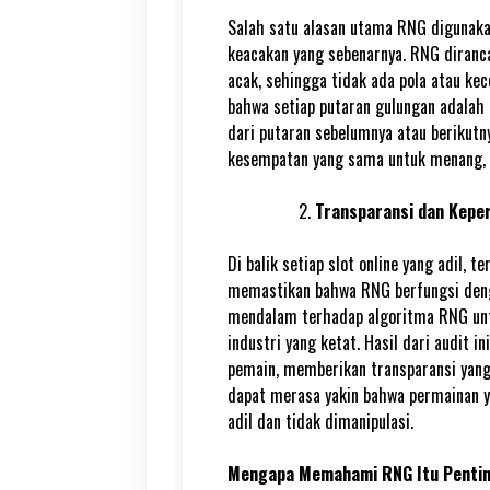
Salah satu alasan utama RNG digunaka
keacakan yang sebenarnya. RNG diranc
acak, sehingga tidak ada pola atau kec
bahwa setiap putaran gulungan adalah 
dari putaran sebelumnya atau berikutny
kesempatan yang sama untuk menang, t
Transparansi dan Kepe
Di balik setiap slot online yang adil, t
memastikan bahwa RNG berfungsi denga
mendalam terhadap algoritma RNG un
industri yang ketat. Hasil dari audit in
pemain, memberikan transparansi yan
dapat merasa yakin bahwa permainan ya
adil dan tidak dimanipulasi.
Mengapa Memahami RNG Itu Penti