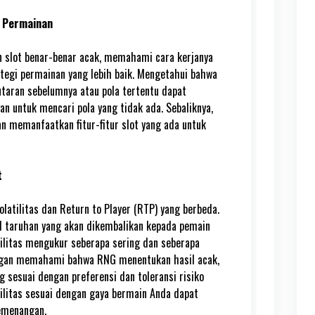
 Permainan
 slot benar-benar acak, memahami cara kerjanya
egi permainan yang lebih baik. Mengetahui bahwa
utaran sebelumnya atau pola tertentu dapat
 untuk mencari pola yang tidak ada. Sebaliknya,
n memanfaatkan fitur-fitur slot yang ada untuk
t
olatilitas dan Return to Player (RTP) yang berbeda.
l taruhan yang akan dikembalikan kepada pemain
ilitas mengukur seberapa sering dan seberapa
ngan memahami bahwa RNG menentukan hasil acak,
g sesuai dengan preferensi dan toleransi risiko
tilitas sesuai dengan gaya bermain Anda dapat
emenangan.