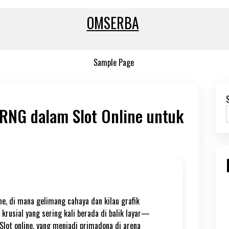
OMSERBA
Sample Page
NG dalam Slot Online untuk
ne, di mana gelimang cahaya dan kilau grafik
rusial yang sering kali berada di balik layar—
lot online, yang menjadi primadona di arena