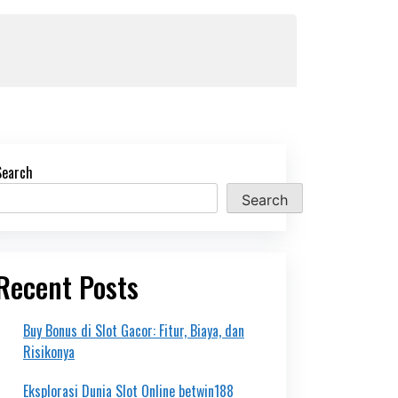
Search
Search
Recent Posts
Buy Bonus di Slot Gacor: Fitur, Biaya, dan
Risikonya
Eksplorasi Dunia Slot Online betwin188