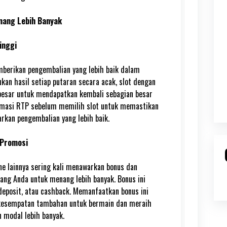
ang Lebih Banyak
inggi
berikan pengembalian yang lebih baik dalam
an hasil setiap putaran secara acak, slot dengan
besar untuk mendapatkan kembali sebagian besar
formasi RTP sebelum memilih slot untuk memastikan
kan pengembalian yang lebih baik.
 Promosi
ne lainnya sering kali menawarkan bonus dan
ang Anda untuk menang lebih banyak. Bonus ini
deposit, atau cashback. Memanfaatkan bonus ini
kesempatan tambahan untuk bermain dan meraih
 modal lebih banyak.