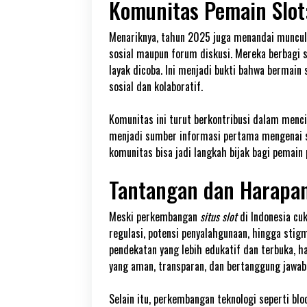
Komunitas Pemain Slot: 
Menariknya, tahun 2025 juga menandai muncul
sosial maupun forum diskusi. Mereka berbagi s
layak dicoba. Ini menjadi bukti bahwa bermain sl
sosial dan kolaboratif.
Komunitas ini turut berkontribusi dalam menc
menjadi sumber informasi pertama mengenai si
komunitas bisa jadi langkah bijak bagi pemain
Tantangan dan Harapa
Meski perkembangan
situs slot
di Indonesia cuk
regulasi, potensi penyalahgunaan, hingga stig
pendekatan yang lebih edukatif dan terbuka, ha
yang aman, transparan, dan bertanggung jawab
Selain itu, perkembangan teknologi seperti bl