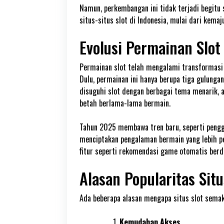
Namun, perkembangan ini tidak terjadi begitu 
situs-situs slot di Indonesia, mulai dari kema
Evolusi Permainan Slot
Permainan slot telah mengalami transformasi b
Dulu, permainan ini hanya berupa tiga gulunga
disuguhi slot dengan berbagai tema menarik, an
betah berlama-lama bermain.
Tahun 2025 membawa tren baru, seperti peng
menciptakan pengalaman bermain yang lebih p
fitur seperti rekomendasi game otomatis berd
Alasan Popularitas Situ
Ada beberapa alasan mengapa situs slot semaki
Kemudahan Akses