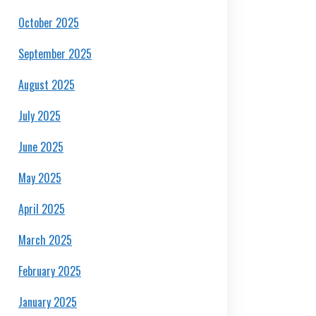
October 2025
September 2025
August 2025
July 2025
June 2025
May 2025
April 2025
March 2025
February 2025
January 2025