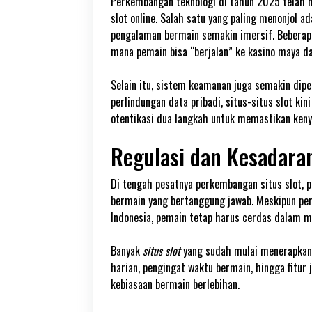
Perkembangan teknologi di tahun 2025 telah m
slot online. Salah satu yang paling menonjol ad
pengalaman bermain semakin imersif. Bebera
mana pemain bisa “berjalan” ke kasino maya da
Selain itu, sistem keamanan juga semakin dip
perlindungan data pribadi, situs-situs slot kin
otentikasi dua langkah untuk memastikan ken
Regulasi dan Kesadara
Di tengah pesatnya perkembangan situs slot, 
bermain yang bertanggung jawab. Meskipun perj
Indonesia, pemain tetap harus cerdas dalam m
Banyak
situs slot
yang sudah mulai menerapkan 
harian, pengingat waktu bermain, hingga fitur
kebiasaan bermain berlebihan.