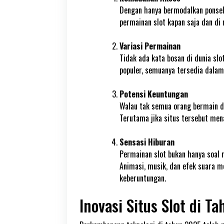
Dengan hanya bermodalkan ponsel 
permainan slot kapan saja dan di 
Variasi Permainan
Tidak ada kata bosan di dunia slot
populer, semuanya tersedia dala
Potensi Keuntungan
Walau tak semua orang bermain de
Terutama jika situs tersebut men
Sensasi Hiburan
Permainan slot bukan hanya soal 
Animasi, musik, dan efek suara 
keberuntungan.
Inovasi Situs Slot di T