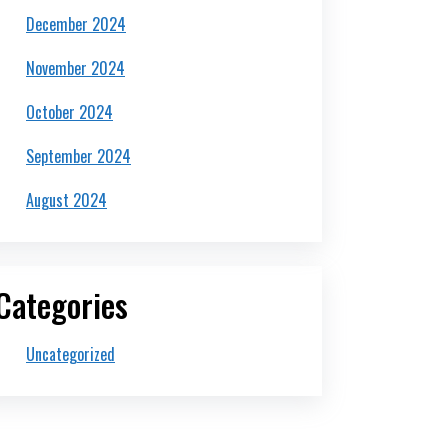
December 2024
November 2024
October 2024
September 2024
August 2024
Categories
Uncategorized