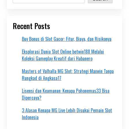
Recent Posts
Buy Bonus di Slot Gacor: Fitur, Biaya, dan Risikonya
Eksplorasi Dunia Slot Online betwin188 Melalui
Koleksi Gameplay Kreatif dari Habanero
Masters of Valhalla MG Slot: Strategi Maxwin Tanpa
Rungkad di Angkasa17
Lisensi dan Keamanan: Kenapa Pohonemas33 Bisa
Dipercaya?
3 Alasan Kenapa MG Live Lebih Disukai Pemain Slot
Indonesia