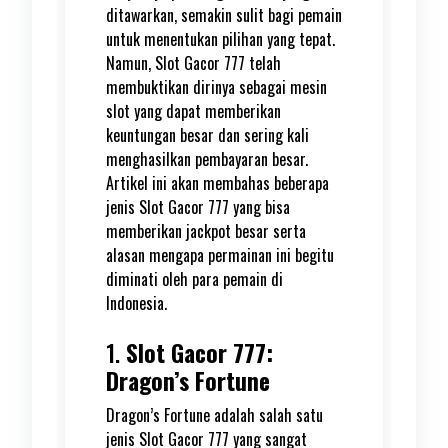
ditawarkan, semakin sulit bagi pemain
untuk menentukan pilihan yang tepat.
Namun, Slot Gacor 777 telah
membuktikan dirinya sebagai mesin
slot yang dapat memberikan
keuntungan besar dan sering kali
menghasilkan pembayaran besar.
Artikel ini akan membahas beberapa
jenis Slot Gacor 777 yang bisa
memberikan jackpot besar serta
alasan mengapa permainan ini begitu
diminati oleh para pemain di
Indonesia.
1.
Slot Gacor 777:
Dragon’s Fortune
Dragon’s Fortune adalah salah satu
jenis Slot Gacor 777 yang sangat