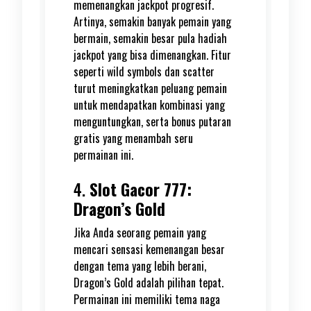
memenangkan jackpot progresif.
Artinya, semakin banyak pemain yang
bermain, semakin besar pula hadiah
jackpot yang bisa dimenangkan. Fitur
seperti wild symbols dan scatter
turut meningkatkan peluang pemain
untuk mendapatkan kombinasi yang
menguntungkan, serta bonus putaran
gratis yang menambah seru
permainan ini.
4.
Slot Gacor 777:
Dragon’s Gold
Jika Anda seorang pemain yang
mencari sensasi kemenangan besar
dengan tema yang lebih berani,
Dragon’s Gold adalah pilihan tepat.
Permainan ini memiliki tema naga