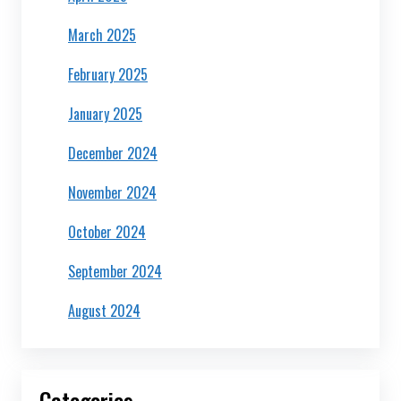
March 2025
February 2025
January 2025
December 2024
November 2024
October 2024
September 2024
August 2024
Categories