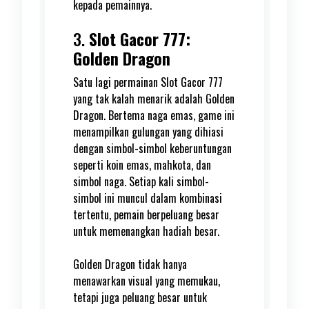
kepada pemainnya.
3.
Slot Gacor 777:
Golden Dragon
Satu lagi permainan Slot Gacor 777
yang tak kalah menarik adalah Golden
Dragon. Bertema naga emas, game ini
menampilkan gulungan yang dihiasi
dengan simbol-simbol keberuntungan
seperti koin emas, mahkota, dan
simbol naga. Setiap kali simbol-
simbol ini muncul dalam kombinasi
tertentu, pemain berpeluang besar
untuk memenangkan hadiah besar.
Golden Dragon tidak hanya
menawarkan visual yang memukau,
tetapi juga peluang besar untuk