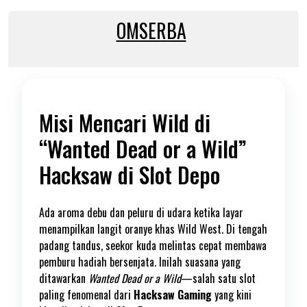
Skip
to
OMSERBA
content
Misi Mencari Wild di
“Wanted Dead or a Wild”
Hacksaw di Slot Depo
Ada aroma debu dan peluru di udara ketika layar
menampilkan langit oranye khas Wild West. Di tengah
padang tandus, seekor kuda melintas cepat membawa
pemburu hadiah bersenjata. Inilah suasana yang
ditawarkan
Wanted Dead or a Wild
—salah satu slot
paling fenomenal dari
Hacksaw Gaming
yang kini