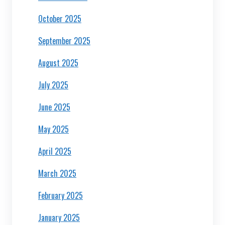
October 2025
September 2025
August 2025
July 2025
June 2025
May 2025
April 2025
March 2025
February 2025
January 2025