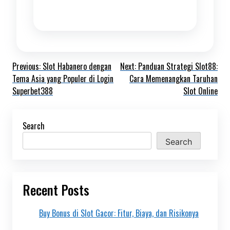
Post
Previous:
Slot Habanero dengan
Next:
Panduan Strategi Slot88:
Tema Asia yang Populer di Login
Cara Memenangkan Taruhan
navigation
Superbet388
Slot Online
Search
Search
Recent Posts
Buy Bonus di Slot Gacor: Fitur, Biaya, dan Risikonya