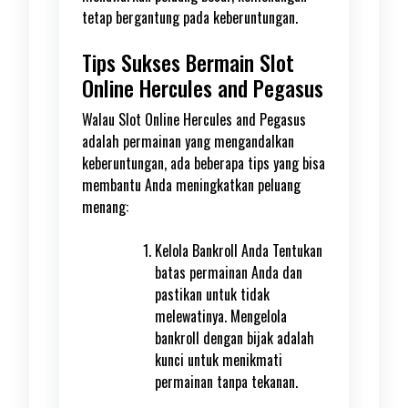
tetap bergantung pada keberuntungan.
Tips Sukses Bermain Slot
Online Hercules and Pegasus
Walau Slot Online Hercules and Pegasus
adalah permainan yang mengandalkan
keberuntungan, ada beberapa tips yang bisa
membantu Anda meningkatkan peluang
menang:
Kelola Bankroll Anda Tentukan
batas permainan Anda dan
pastikan untuk tidak
melewatinya. Mengelola
bankroll dengan bijak adalah
kunci untuk menikmati
permainan tanpa tekanan.