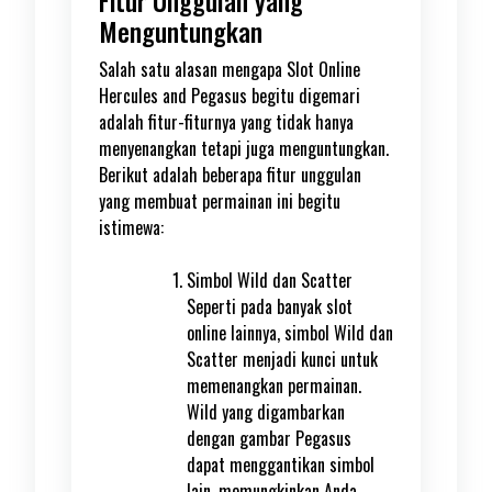
Fitur Unggulan yang
Menguntungkan
Salah satu alasan mengapa Slot Online
Hercules and Pegasus begitu digemari
adalah fitur-fiturnya yang tidak hanya
menyenangkan tetapi juga menguntungkan.
Berikut adalah beberapa fitur unggulan
yang membuat permainan ini begitu
istimewa:
Simbol Wild dan Scatter
Seperti pada banyak slot
online lainnya, simbol Wild dan
Scatter menjadi kunci untuk
memenangkan permainan.
Wild yang digambarkan
dengan gambar Pegasus
dapat menggantikan simbol
lain, memungkinkan Anda