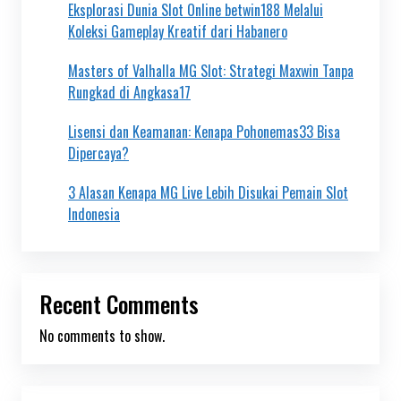
Eksplorasi Dunia Slot Online betwin188 Melalui
Koleksi Gameplay Kreatif dari Habanero
Masters of Valhalla MG Slot: Strategi Maxwin Tanpa
Rungkad di Angkasa17
Lisensi dan Keamanan: Kenapa Pohonemas33 Bisa
Dipercaya?
3 Alasan Kenapa MG Live Lebih Disukai Pemain Slot
Indonesia
Recent Comments
No comments to show.