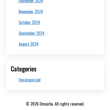
December 2024
November 2024
October 2024
September 2024
August 2024
Categories
Uncategorized
© 2026 Omserba. All rights reserved.