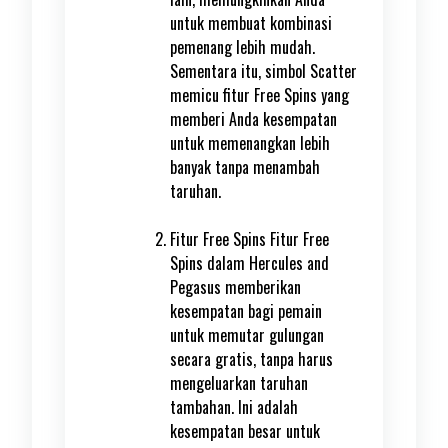
untuk membuat kombinasi
pemenang lebih mudah.
Sementara itu, simbol Scatter
memicu fitur Free Spins yang
memberi Anda kesempatan
untuk memenangkan lebih
banyak tanpa menambah
taruhan.
Fitur Free Spins Fitur Free
Spins dalam Hercules and
Pegasus memberikan
kesempatan bagi pemain
untuk memutar gulungan
secara gratis, tanpa harus
mengeluarkan taruhan
tambahan. Ini adalah
kesempatan besar untuk