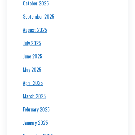
October 2025
September 2025
August 2025
July 2025
June 2025
May 2025
April 2025
March 2025
February 2025
January 2025