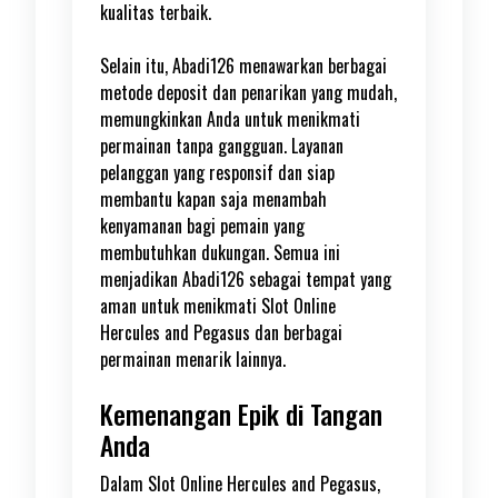
kualitas terbaik.
Selain itu, Abadi126 menawarkan berbagai
metode deposit dan penarikan yang mudah,
memungkinkan Anda untuk menikmati
permainan tanpa gangguan. Layanan
pelanggan yang responsif dan siap
membantu kapan saja menambah
kenyamanan bagi pemain yang
membutuhkan dukungan. Semua ini
menjadikan Abadi126 sebagai tempat yang
aman untuk menikmati Slot Online
Hercules and Pegasus dan berbagai
permainan menarik lainnya.
Kemenangan Epik di Tangan
Anda
Dalam Slot Online Hercules and Pegasus,