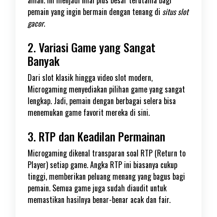
aman. Ini menjadi nilai plus besar terutama bagi
pemain yang ingin bermain dengan tenang di
situs slot
gacor
.
2. Variasi Game yang Sangat
Banyak
Dari slot klasik hingga video slot modern,
Microgaming menyediakan pilihan game yang sangat
lengkap. Jadi, pemain dengan berbagai selera bisa
menemukan game favorit mereka di sini.
3. RTP dan Keadilan Permainan
Microgaming dikenal transparan soal RTP (Return to
Player) setiap game. Angka RTP ini biasanya cukup
tinggi, memberikan peluang menang yang bagus bagi
pemain. Semua game juga sudah diaudit untuk
memastikan hasilnya benar-benar acak dan fair.