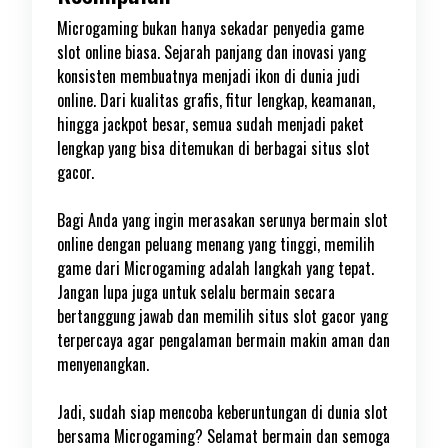
Microgaming bukan hanya sekadar penyedia game
slot online biasa. Sejarah panjang dan inovasi yang
konsisten membuatnya menjadi ikon di dunia judi
online. Dari kualitas grafis, fitur lengkap, keamanan,
hingga jackpot besar, semua sudah menjadi paket
lengkap yang bisa ditemukan di berbagai situs slot
gacor.
Bagi Anda yang ingin merasakan serunya bermain slot
online dengan peluang menang yang tinggi, memilih
game dari Microgaming adalah langkah yang tepat.
Jangan lupa juga untuk selalu bermain secara
bertanggung jawab dan memilih situs slot gacor yang
terpercaya agar pengalaman bermain makin aman dan
menyenangkan.
Jadi, sudah siap mencoba keberuntungan di dunia slot
bersama Microgaming? Selamat bermain dan semoga