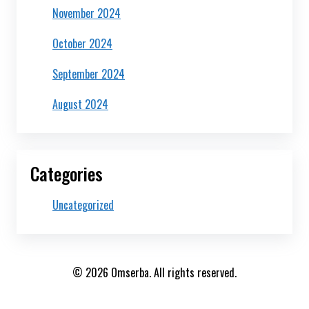
November 2024
October 2024
September 2024
August 2024
Categories
Uncategorized
© 2026 Omserba. All rights reserved.