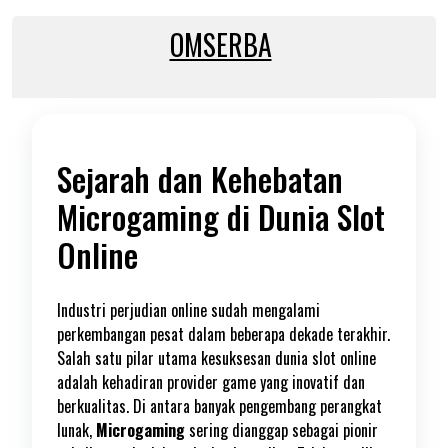
Skip
to
OMSERBA
content
Sejarah dan Kehebatan
Microgaming di Dunia Slot
Online
Industri perjudian online sudah mengalami
perkembangan pesat dalam beberapa dekade terakhir.
Salah satu pilar utama kesuksesan dunia slot online
adalah kehadiran provider game yang inovatif dan
berkualitas. Di antara banyak pengembang perangkat
lunak,
Microgaming
sering dianggap sebagai pionir