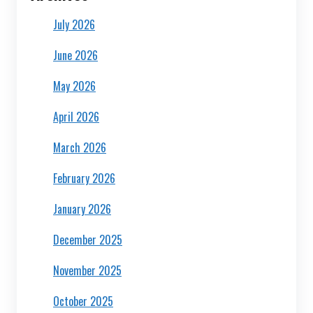
July 2026
June 2026
May 2026
April 2026
March 2026
February 2026
January 2026
December 2025
November 2025
October 2025