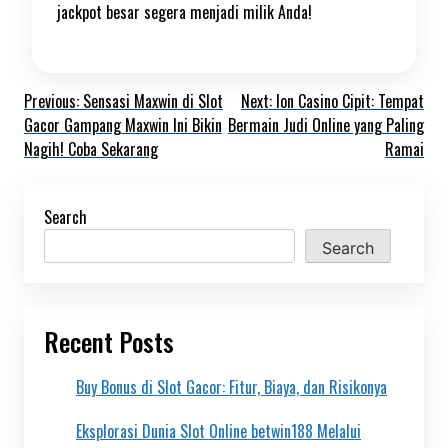
jackpot besar segera menjadi milik Anda!
Post
Previous:
Sensasi Maxwin di Slot
Next:
Ion Casino Cipit: Tempat
Gacor Gampang Maxwin Ini Bikin
Bermain Judi Online yang Paling
navigation
Nagih! Coba Sekarang
Ramai
Search
Search
Recent Posts
Buy Bonus di Slot Gacor: Fitur, Biaya, dan Risikonya
Eksplorasi Dunia Slot Online betwin188 Melalui