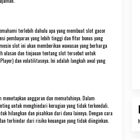
tajaman.
emahami terlebih dahulu apa yang membuat slot gacor
ensi pembayaran yang lebih tinggi dan fitur bonus yang
mesin slot ini akan memberikan wawasan yang berharga
 ulasan dan tinjauan tentang slot tersebut untuk
layer) dan volatilitasnya. Ini adalah langkah awal yang
lah menetapkan anggaran dan mematuhinya. Dalam
enting untuk menghindari kerugian yang tidak terkendali.
tuk hilangkan dan pisahkan dari dana lainnya. Dengan cara
dan terhindar dari risiko keuangan yang tidak diinginkan.