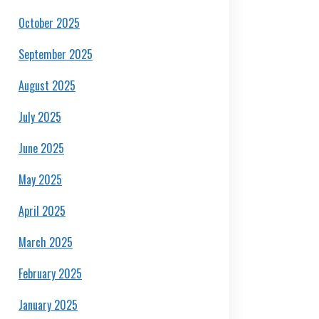
October 2025
September 2025
August 2025
July 2025
June 2025
May 2025
April 2025
March 2025
February 2025
January 2025