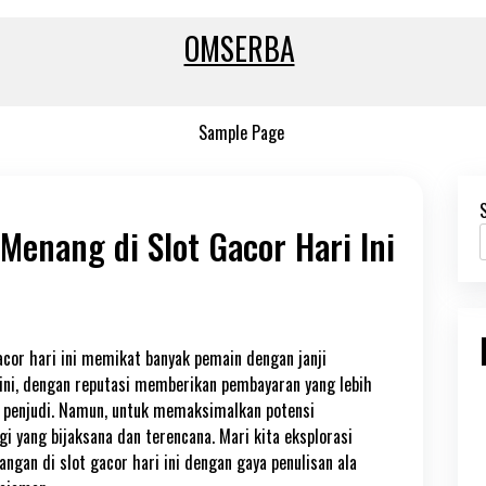
OMSERBA
Sample Page
Menang di Slot Gacor Hari Ini
acor hari ini memikat banyak pemain dengan janji
ini, dengan reputasi memberikan pembayaran yang lebih
a penjudi. Namun, untuk memaksimalkan potensi
 yang bijaksana dan terencana. Mari kita eksplorasi
ngan di slot gacor hari ini dengan gaya penulisan ala