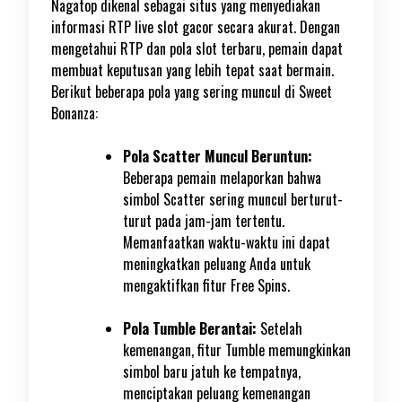
Nagatop dikenal sebagai situs yang menyediakan
informasi RTP live slot gacor secara akurat. Dengan
mengetahui RTP dan pola slot terbaru, pemain dapat
membuat keputusan yang lebih tepat saat bermain.
Berikut beberapa pola yang sering muncul di Sweet
Bonanza:
Pola Scatter Muncul Beruntun:
Beberapa pemain melaporkan bahwa
simbol Scatter sering muncul berturut-
turut pada jam-jam tertentu.
Memanfaatkan waktu-waktu ini dapat
meningkatkan peluang Anda untuk
mengaktifkan fitur Free Spins.
Pola Tumble Berantai:
Setelah
kemenangan, fitur Tumble memungkinkan
simbol baru jatuh ke tempatnya,
menciptakan peluang kemenangan