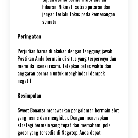
hiburan. Nikmati setiap putaran dan
jangan terlalu fokus pada kemenangan
semata.
Peringatan
Perjudian harus dilakukan dengan tanggung jawab.
Pastikan Anda bermain di situs yang terpercaya dan
memiliki lisensi resmi. Tetapkan batas waktu dan
anggaran bermain untuk menghindari dampak
negatif.
Kesimpulan
Sweet Bonanza menawarkan pengalaman bermain slot
yang manis dan menghibur. Dengan menerapkan
strategi bermain yang tepat dan memahami pola
gacor yang tersedia di Nagatop, Anda dapat