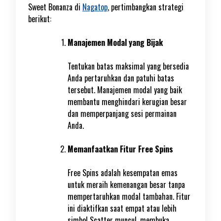
Sweet Bonanza di
Nagatop
, pertimbangkan strategi
berikut:
Manajemen Modal yang Bijak
Tentukan batas maksimal yang bersedia
Anda pertaruhkan dan patuhi batas
tersebut. Manajemen modal yang baik
membantu menghindari kerugian besar
dan memperpanjang sesi permainan
Anda.
Memanfaatkan Fitur Free Spins
Free Spins adalah kesempatan emas
untuk meraih kemenangan besar tanpa
mempertaruhkan modal tambahan. Fitur
ini diaktifkan saat empat atau lebih
simbol Scatter muncul, membuka