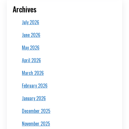
Archives
July 2026
June 2026
May 2026
April 2026
March 2026
February 2026
January 2026
December 2025
November 2025