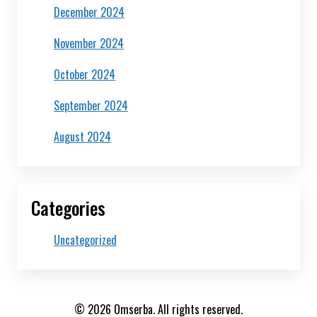
December 2024
November 2024
October 2024
September 2024
August 2024
Categories
Uncategorized
© 2026 Omserba. All rights reserved.