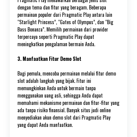
Pragmatic Play menawarkan berbagai jenis slot
dengan tema dan fitur yang beragam. Beberapa
permainan populer dari Pragmatic Play antara lain
“Starlight Princess”, “Gates of Olympus”, dan “Big
Bass Bonanza”. Memilih permainan dari provider
terpercaya seperti Pragmatic Play dapat
meningkatkan pengalaman bermain Anda.
3. Manfaatkan Fitur Demo Slot
Bagi pemula, mencoba permainan melalui fitur demo
slot adalah langkah yang bijak. Fitur ini
memungkinkan Anda untuk bermain tanpa
menggunakan uang asli, sehingga Anda dapat
memahami mekanisme permainan dan fitur-fitur yang
ada tanpa risiko finansial. Banyak situs judi online
menyediakan akun demo slot dari Pragmatic Play
yang dapat Anda manfaatkan.