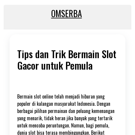
Skip
to
OMSERBA
content
Tips dan Trik Bermain Slot
Gacor untuk Pemula
Bermain slot online telah menjadi hiburan yang
populer di kalangan masyarakat Indonesia. Dengan
berbagai pilihan permainan dan peluang kemenangan
yang menarik, tidak heran jika banyak yang tertarik
untuk mencoba peruntungan. Namun, bagi pemula,
dunia slot bisa terasa membingungkan. Berikut