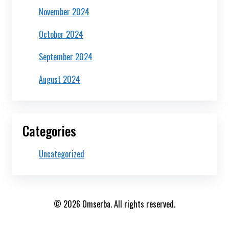
November 2024
October 2024
September 2024
August 2024
Categories
Uncategorized
© 2026 Omserba. All rights reserved.