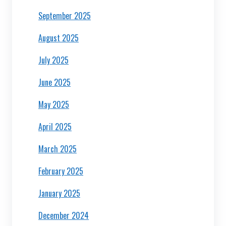
September 2025
August 2025
July 2025
June 2025
May 2025
April 2025
March 2025
February 2025
January 2025
December 2024