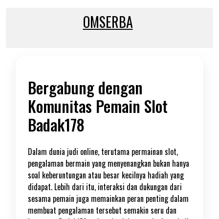
Skip
to
OMSERBA
content
Bergabung dengan
Komunitas Pemain Slot
Badak178
Dalam dunia judi online, terutama permainan slot,
pengalaman bermain yang menyenangkan bukan hanya
soal keberuntungan atau besar kecilnya hadiah yang
didapat. Lebih dari itu, interaksi dan dukungan dari
sesama pemain juga memainkan peran penting dalam
membuat pengalaman tersebut semakin seru dan