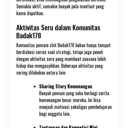
Semakin aktif, semakin banyak pula manfaat yang
kamu dapatkan.
Aktivitas Seru dalam Komunitas
Badak178
Komunitas pemain slot Badak178 bukan hanya tempat
berdiskusi serius soal strategi, tetapi juga penuh
dengan aktivitas seru yang membuat suasana lebih
hidup dan mengasyikkan. Beberapa aktivitas yang
sering dilakukan antara lain:
Sharing Story Kemenangan
Banyak pemain yang suka berbagi cerita
kemenangan besar mereka. Ini bisa
menjadi motivasi sekaligus pembelajaran
bagi anggota lain.
Tantangan dan Kompetisi Mini