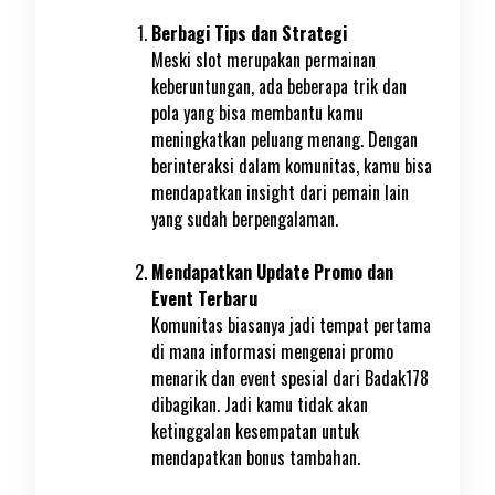
Berbagi Tips dan Strategi
Meski slot merupakan permainan
keberuntungan, ada beberapa trik dan
pola yang bisa membantu kamu
meningkatkan peluang menang. Dengan
berinteraksi dalam komunitas, kamu bisa
mendapatkan insight dari pemain lain
yang sudah berpengalaman.
Mendapatkan Update Promo dan
Event Terbaru
Komunitas biasanya jadi tempat pertama
di mana informasi mengenai promo
menarik dan event spesial dari Badak178
dibagikan. Jadi kamu tidak akan
ketinggalan kesempatan untuk
mendapatkan bonus tambahan.