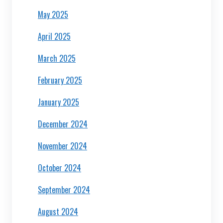
May 2025
April 2025
March 2025
February 2025
January 2025
December 2024
November 2024
October 2024
September 2024
August 2024