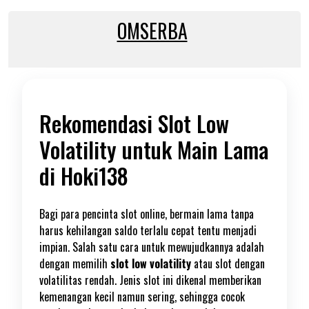
Skip
to
OMSERBA
content
Rekomendasi Slot Low
Volatility untuk Main Lama
di Hoki138
Bagi para pencinta slot online, bermain lama tanpa
harus kehilangan saldo terlalu cepat tentu menjadi
impian. Salah satu cara untuk mewujudkannya adalah
dengan memilih
slot low volatility
atau slot dengan
volatilitas rendah. Jenis slot ini dikenal memberikan
kemenangan kecil namun sering, sehingga cocok