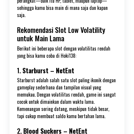
perangkat—baik itu HP, tablet, maupun laptop—
sehingga kamu bisa main di mana saja dan kapan
saja.
Rekomendasi Slot Low Volatility
untuk Main Lama
Berikut ini beberapa slot dengan volatilitas rendah
yang bisa kamu coba di Hoki138:
1.
Starburst – NetEnt
Starburst adalah salah satu slot paling ikonik dengan
gameplay sederhana dan tampilan visual yang
memukau. Dengan volatilitas rendah, game ini sangat
cocok untuk dimainkan dalam waktu lama.
Kemenangan sering datang, meskipun tidak besar,
tapi cukup membuat saldo kamu bertahan lama.
2.
Blood Suckers – NetEnt