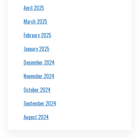
April 2025
March 2025
February 2025
January 2025
December 2024
November 2024
October 2024
September 2024
August 2024