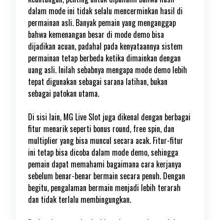
dalam mode ini tidak selalu mencerminkan hasil di
permainan asli. Banyak pemain yang menganggap
bahwa kemenangan besar di mode demo bisa
dijadikan acuan, padahal pada kenyataannya sistem
permainan tetap berbeda ketika dimainkan dengan
uang asli. Inilah sebabnya mengapa mode demo lebih
tepat digunakan sebagai sarana latihan, bukan
sebagai patokan utama.
Di sisi lain, MG Live Slot juga dikenal dengan berbagai
fitur menarik seperti bonus round, free spin, dan
multiplier yang bisa muncul secara acak. Fitur-fitur
ini tetap bisa dicoba dalam mode demo, sehingga
pemain dapat memahami bagaimana cara kerjanya
sebelum benar-benar bermain secara penuh. Dengan
begitu, pengalaman bermain menjadi lebih terarah
dan tidak terlalu membingungkan.