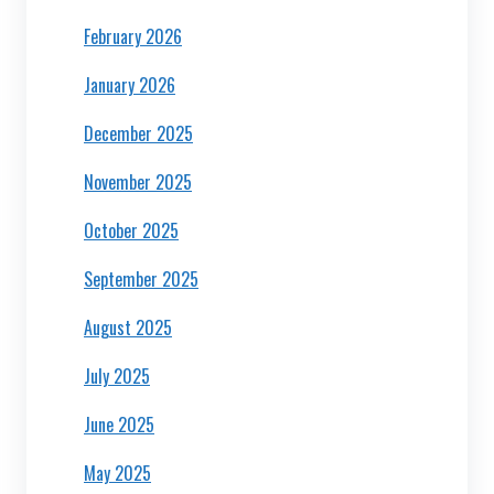
February 2026
January 2026
December 2025
November 2025
October 2025
September 2025
August 2025
July 2025
June 2025
May 2025