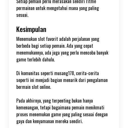
Setiap pemain perlu merasakan sendiri ritme
permainan untuk mengetahui mana yang paling
sesuai.
Kesimpulan
Menemukan slot favorit adalah perjalanan yang
berbeda bagi setiap pemain. Ada yang cepat
menemukannya, ada juga yang perlu mencoba banyak
game terlebih dahulu.
Di komunitas seperti musang178, cerita-cerita
seperti ini menjadi bagian menarik dari pengalaman
bermain slot online.
Pada akhirnya, yang terpenting bukan hanya
kemenangan, tetapi bagaimana pemain menikmati
proses menemukan game yang paling sesuai dengan
gaya dan kenyamanan mereka sendiri.