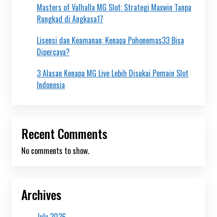
Masters of Valhalla MG Slot: Strategi Maxwin Tanpa
Rungkad di Angkasa17
Lisensi dan Keamanan: Kenapa Pohonemas33 Bisa
Dipercaya?
3 Alasan Kenapa MG Live Lebih Disukai Pemain Slot
Indonesia
Recent Comments
No comments to show.
Archives
July 2026